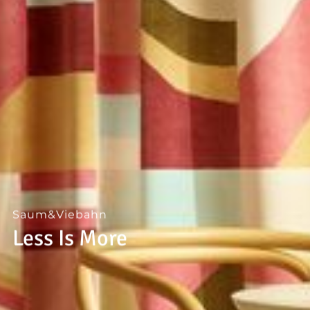
--
--
Saum&Viebahn
Less Is More