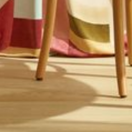
--
--