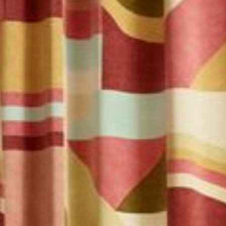
--
--