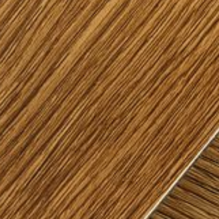
--
--