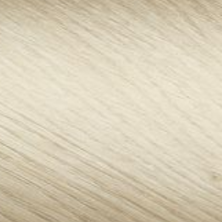
--
--