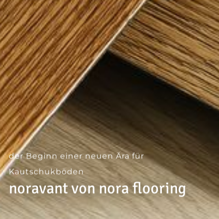
--
der Beginn einer neuen Ära für
Kautschukböden
noravant von nora flooring