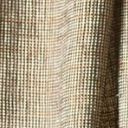
---
---