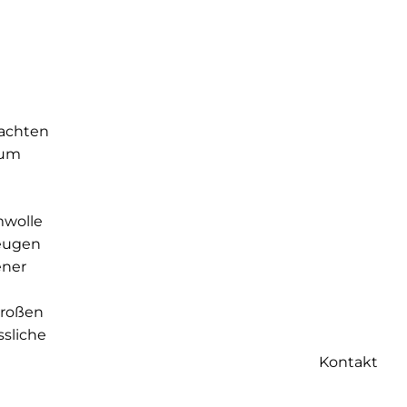
rachten
zum
mwolle
zeugen
ener
großen
ssliche
Kontakt