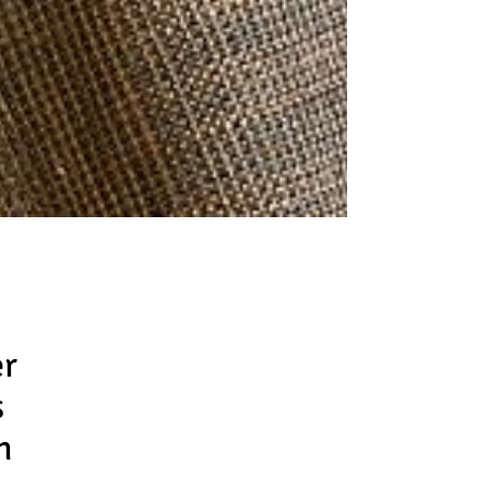
er
s
n