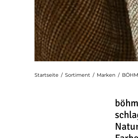
Startseite
/
Sortiment
/
Marken
/
BÖH
böhm 
schla
Natur