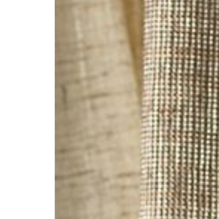
--
--