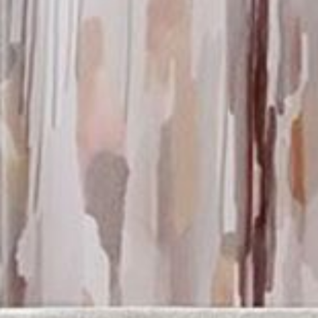
--
--