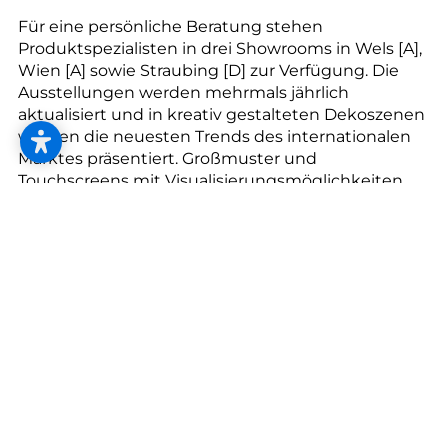
--
Für eine persönliche Beratung stehen
Produktspezialisten in drei Showrooms in Wels [A],
Wien [A] sowie Straubing [D] zur Verfügung. Die
Ausstellungen werden mehrmals jährlich
aktualisiert und in kreativ gestalteten Dekoszenen
--
werden die neuesten Trends des internationalen
Marktes präsentiert. Großmuster und
Touchscreens mit Visualisierungsmöglichkeiten
lassen Wohnträume Wirklichkeit werden.
Nachhaltigkeit ohne
Kompromisse. Mit SONNHAUS
FOR LIFE
Als führendes Unternehmen der Branche ist sich
SONNHAUS, als familiengeführter
Traditionsbetrieb, seiner Verantwortung bewusst.
Nachhaltigkeit ohne Kompromisse ist dabei ein
erklärtes Ziel für die Zukunft und die gezielte