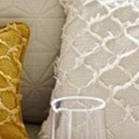
--
--