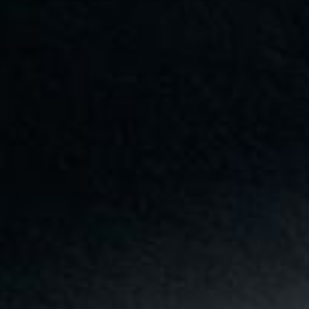
---
---