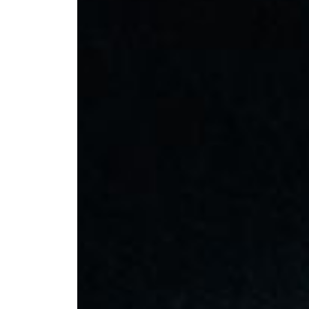
--
--