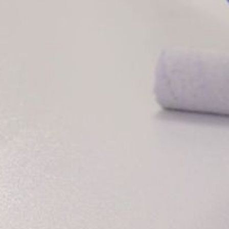
--
--