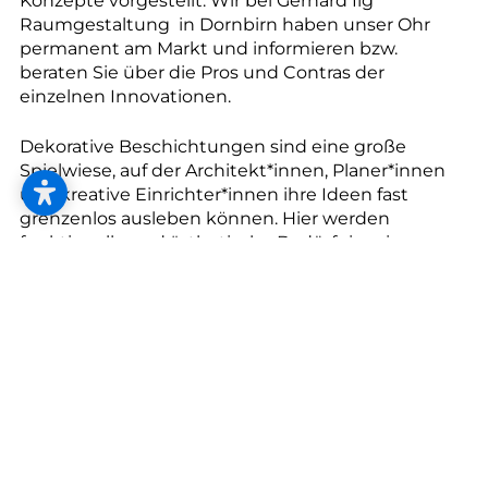
--
Konzepte vorgestellt. Wir bei Gerhard Ilg
Raumgestaltung in Dornbirn haben unser Ohr
permanent am Markt und informieren bzw.
beraten Sie über die Pros und Contras der
einzelnen Innovationen.
--
Dekorative Beschichtungen sind eine große
Spielwiese, auf der Architekt*innen, Planer*innen
und kreative Einrichter*innen ihre Ideen fast
grenzenlos ausleben können. Hier werden
funktionelle und ästhetische Bedürfnisse in
beinahe uneingeschränktem Maße unter einen
Hut gebracht. Das Resultat sind Räume so
einzigartig und unverwechselbar wie die
Menschen, die darin leben oder arbeiten. Lassen
Sie sich von uns bei der Auswahl und Planung der
für Sie passenden Bodenbeschichtung
unterstützen.
Wenn wir von Bodenbeschichtungen reden,
meinen wir meist flüssige oder pastenartige zu