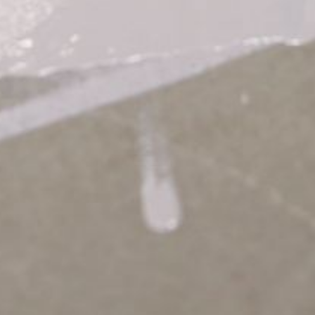
--
--