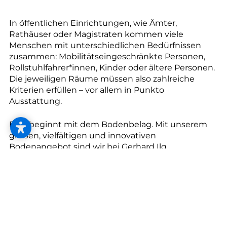
--
In öffentlichen Einrichtungen, wie Ämter,
Rathäuser oder Magistraten kommen viele
Menschen mit unterschiedlichen Bedürfnissen
zusammen: Mobilitätseingeschränkte Personen,
--
Rollstuhlfahrer*innen, Kinder oder ältere Personen.
Die jeweiligen Räume müssen also zahlreiche
Kriterien erfüllen – vor allem in Punkto
Ausstattung.
Dies beginnt mit dem Bodenbelag. Mit unserem
großen, vielfältigen und innovativen
Bodenangebot sind wir bei Gerhard Ilg
Raumgestaltung in Dornbirn Ihr Partner für die
perfekte Bodenlösung - ob Kautschuk, Vinyl,
Linoleum oder viele andere. Ergänzend um die
Punkte Hygiene und Sicherheit - als wichtigste
Teilaspekte - erarbeiten wir mit Ihnen
gemeinsamen ein passendes Bodenkonzept.