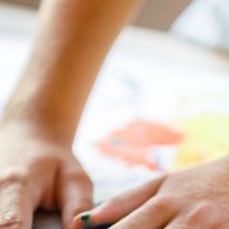
--
--