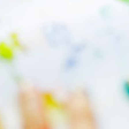
--
--